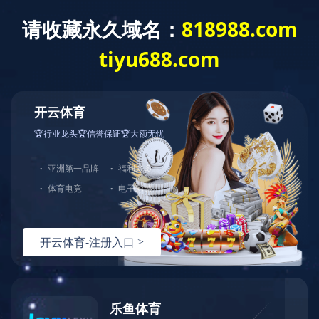
爱体育在线官网-爱体育在线官网（中国）
产品中心
通机
动力类
舷外机配件