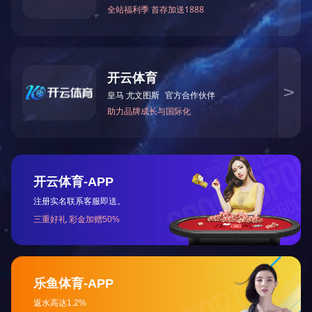
698102 698315 150523调压器用于Briggs & Str...
查看更多
重庆瑜欣平瑞拥有工程、制造和销售能力。