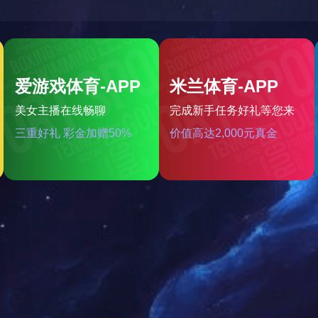
SPP团队
。
解决客户的不快乐是我们的