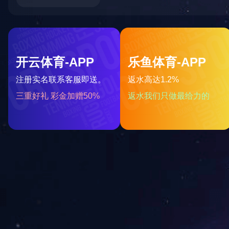
质量
质量是自尊和颜面，客户很在乎，我们更在意