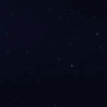
联系我们
电话: 023-65828790
地址: 重庆市高新区含谷镇高腾大道992号
邮箱: maoyi@cqyx.com.cn