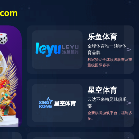
ESG
联系我们
投资者关系