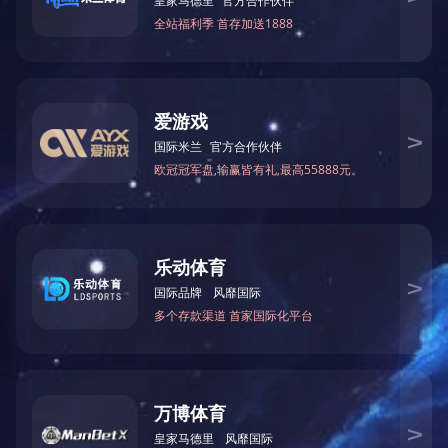
解决方案
联系我们
热门产品
通机动力类
发电机
爱体育在线官网-爱体育在线官网（中国）
锂电储能类
联系我们
电话: 023-65828790
地址: 重庆市高新区含谷镇高腾大道992号
邮箱: maoyi@cqyx.com.cn