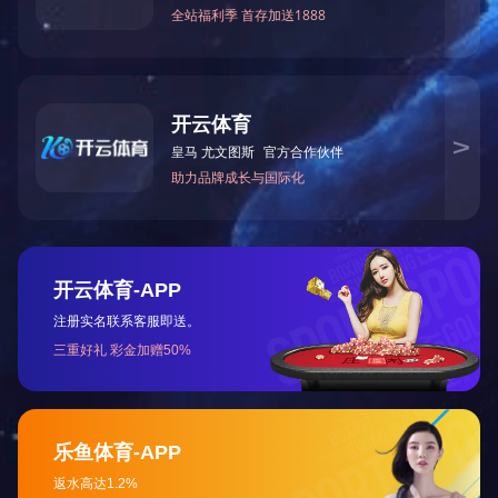
瑜欣三合一控制器
1.2KW 48v驱动电机控制器用于拖拉机草坪车。它与我们的驱
动电机相匹配。我们有800W至5.5KW的电机和控制器，用于电
池供电设备。我们的产品应用于电动手扶式割草车、链锯、鼓
风机、电动零回转割草车和骑乘拖拉机等。
在这个行业有大约27年的经验。我们是指定的供应商，长期与
该行业的许多著名客户合作，如Greenworks、Ryobi、TTI、
Alamo Group、Briggs&Stratton和Generac。
查看更多