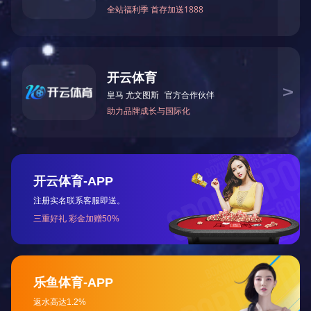
查看更多
查看更多
直流无刷系列（无感）-
直流无刷系列（有感）-
PRG01
PRG10
查看更多
查看更多