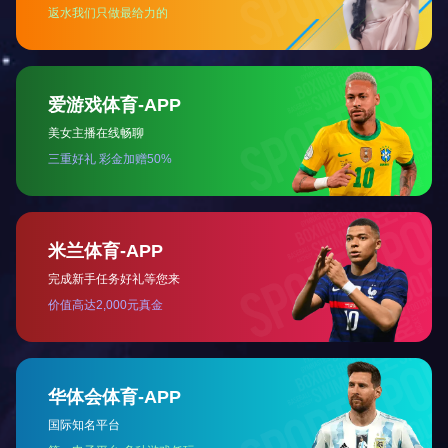
直流无刷系列（有感）-
PRB01
查看更多
1
2
Next >
>>
Page 1 / 2
重庆瑜欣平瑞拥有工程、制造和销售能力。