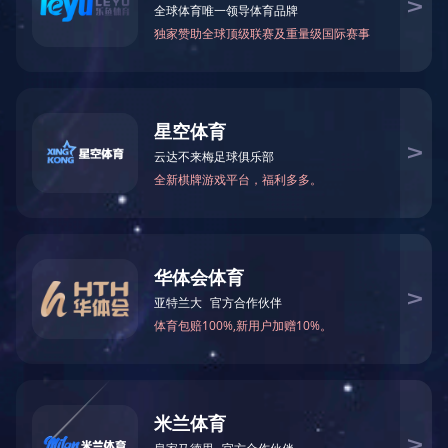
2.5kw驱动电机
1.8kw驱动电机
查看更多
查看更多