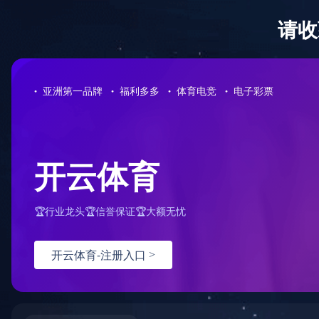
爱体育在线官网-爱体育在线官网（中国）
环保公示
爱体育
爱体育在线官网-爱体育在线官网（中国）
产品中
爱