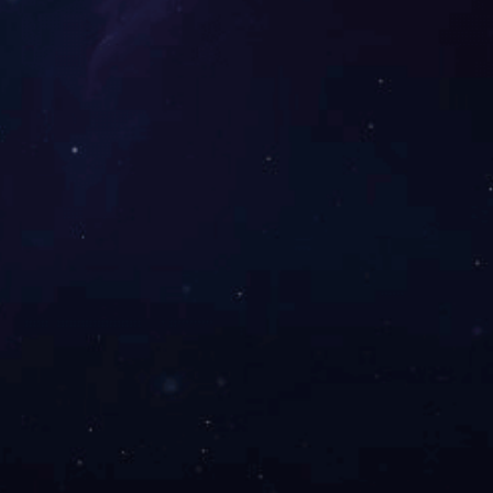
重庆瑜欣平瑞拥有工程、制造和销售能力。
快速导航
热门产品
于我们
通机动力类
展历史
发电机
目案例
爱体育在线官网-爱体育在线官网（中国）
决方案
锂电储能类
系我们