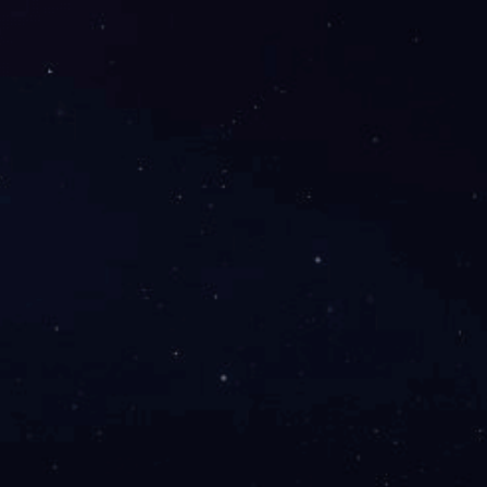
联系我们
电话: 023-65828790
地址: 重庆市高新区含谷镇高腾大道992号
邮箱: maoyi@cqyx.com.cn