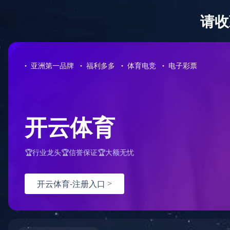
爱体育在线官网-爱体育在线官网（中国）
环保公示
爱体育在线官网-爱体育在线官网（中国）
产品中
供