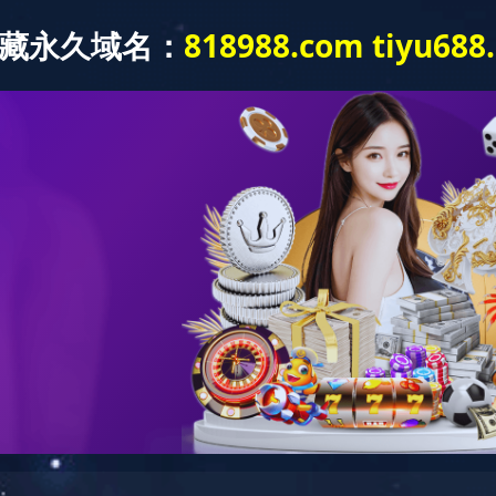
关于我们
研发能力
制造能力
产品中心
解决方案
供能系统（线圈、整流器）
心
通机动力类
供能系统（线圈、整流器）
能系统（线圈、整流器）