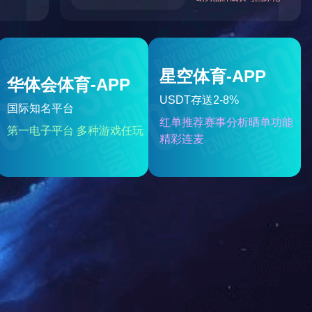
ggs &
845907整流器用于Briggs &
Stratton