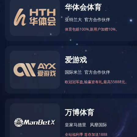
产品分类
点火系统（点火器、触发器、飞轮）
传感系统（机油传感器、报警器）
供能系统（线圈、整流器）
舷外机配件
59