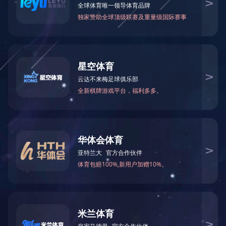
电机–转子
产品特点
相关产品