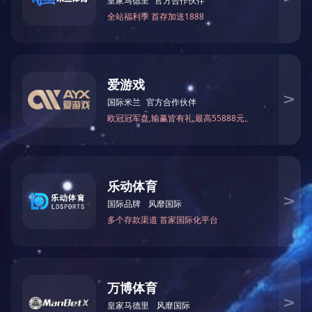
解决方案
联系我们
热门产品
通机动力类
发电机
爱体育在线官网-爱体育在线官网（中国）
锂电储能类
联系我们
电话: 023-65828790
地址: 重庆市高新区含谷镇高腾大道992号
邮箱: maoyi@cqyx.com.cn