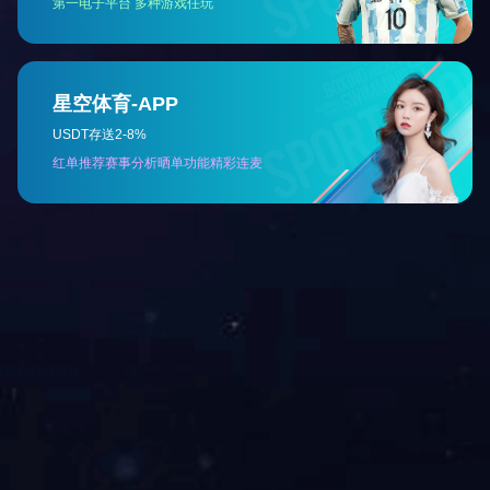
成为卓越的智能控制系统解决方案供应商
快速导航
关于我们
发展历史
项目案例
解决方案
联系我们
热门产品
通机动力类
发电机
爱体育在线官网-爱体育在线官网（中国）
锂电储能类
联系我们